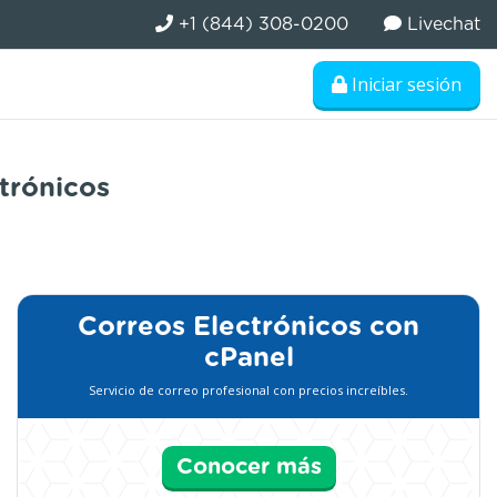
+1 (844) 308-0200
Livechat
Iniciar sesión
trónicos
Correos Electrónicos con
cPanel
Servicio de correo profesional con precios increíbles.
Conocer más