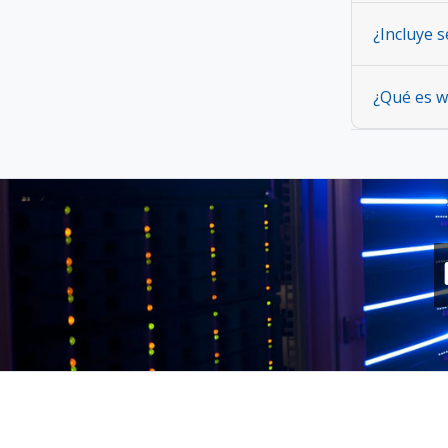
¿Incluye s
¿Qué es w