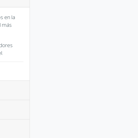
s en la
ol más
idores
l.