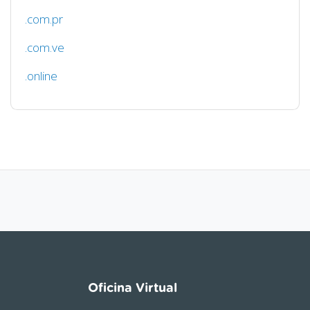
.com.pr
.com.ve
.online
Oficina Virtual