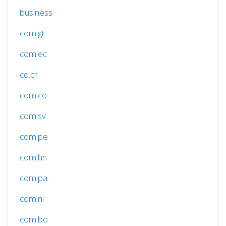
.business
.com.gt
.com.ec
.co.cr
.com.co
.com.sv
.com.pe
.com.hn
.com.pa
.com.ni
.com.bo