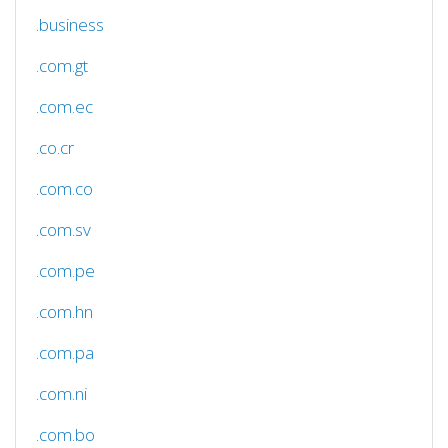
.business
.com.gt
.com.ec
.co.cr
.com.co
.com.sv
.com.pe
.com.hn
.com.pa
.com.ni
.com.bo