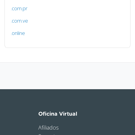
.com.pr
.com.ve
.online
Oficina Virtual
Afiliados